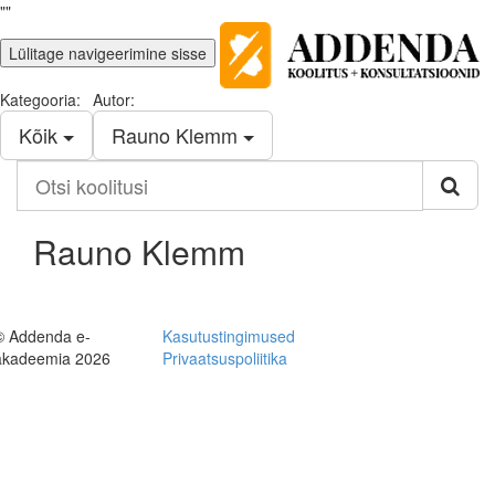
""
Lülitage navigeerimine sisse
Kategooria:
Autor:
Kõik
Rauno Klemm
Otsi
koolitusi
Rauno Klemm
© Addenda e-
Kasutustingimused
akadeemia 2026
Privaatsuspoliitika