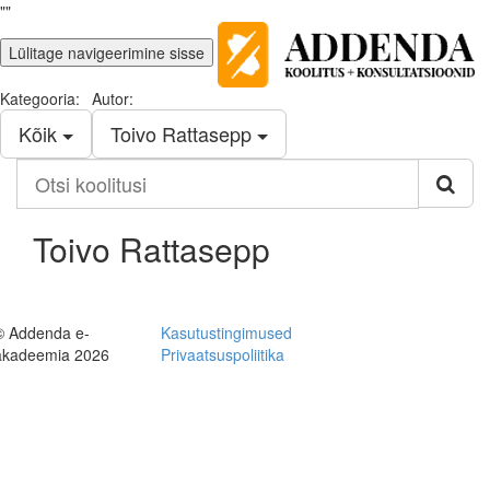
""
Lülitage navigeerimine sisse
Kategooria:
Autor:
Kõik
Toivo Rattasepp
Otsi
koolitusi
Toivo Rattasepp
© Addenda e-
Kasutustingimused
akadeemia 2026
Privaatsuspoliitika