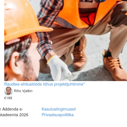
Raudtee-ehitustööde tõhus projektijuhtimine*
Riho Vjatkin
€189
© Addenda e-
Kasutustingimused
akadeemia 2026
Privaatsuspoliitika