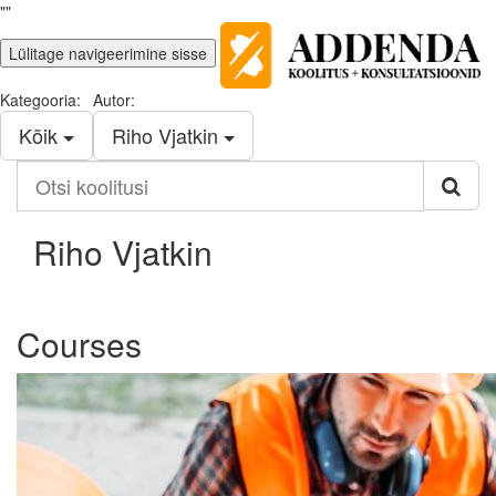
""
Lülitage navigeerimine sisse
Kategooria:
Autor:
Kõik
Riho Vjatkin
Otsi
koolitusi
Riho Vjatkin
Courses