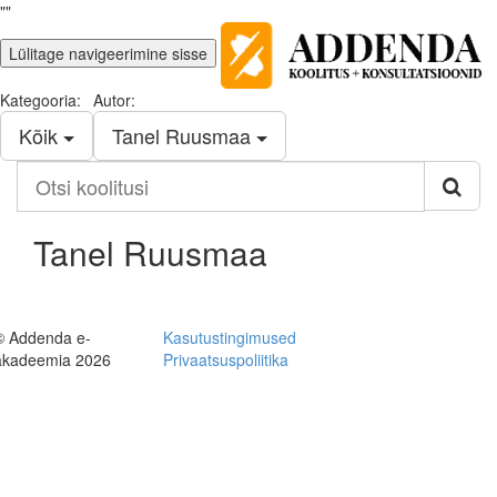
""
Lülitage navigeerimine sisse
Kategooria:
Autor:
Kõik
Tanel Ruusmaa
Otsi
koolitusi
Tanel Ruusmaa
© Addenda e-
Kasutustingimused
akadeemia 2026
Privaatsuspoliitika