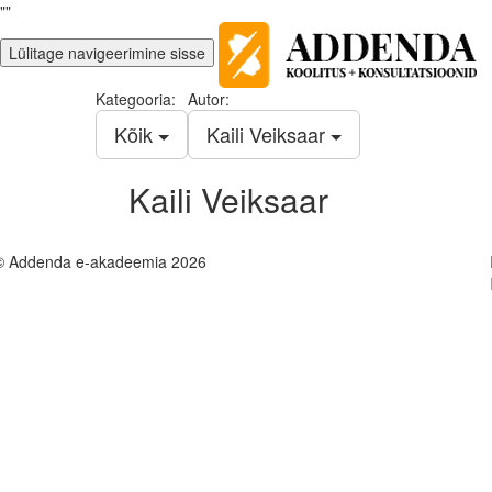
""
Lülitage navigeerimine sisse
Kategooria:
Autor:
Kõik
Kaili Veiksaar
Kaili Veiksaar
© Addenda e-akadeemia 2026