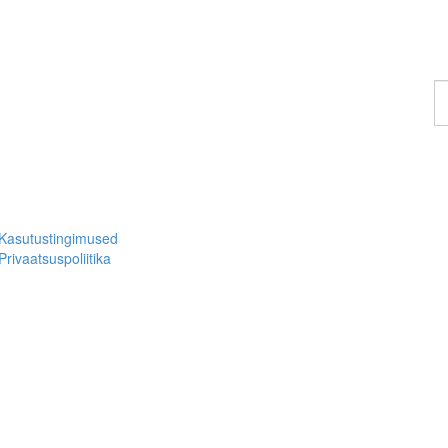
Ot
ko
Kasutustingimused
Privaatsuspoliitika