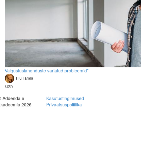
Valgustuslahenduste varjatud probleemid*
Tiiu Tamm
€209
© Addenda e-
Kasutustingimused
akadeemia 2026
Privaatsuspoliitika