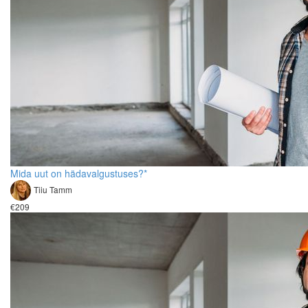
Mida uut on hädavalgustuses?*
Tiiu Tamm
€209