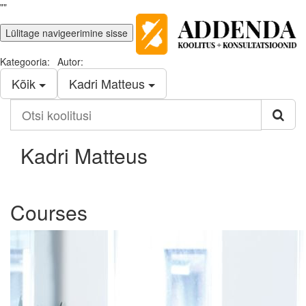
""
Lülitage navigeerimine sisse
Kategooria:
Autor:
Kõik
Kadri Matteus
Otsi
koolitusi
Kadri Matteus
Courses