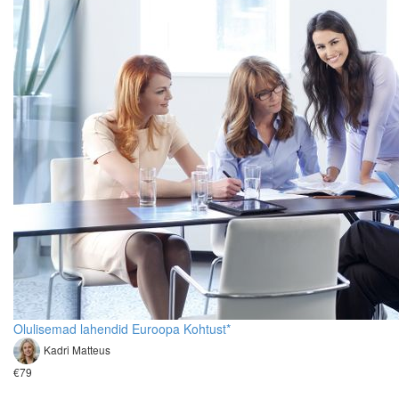
Olulisemad lahendid Euroopa Kohtust*
Kadri Matteus
€79