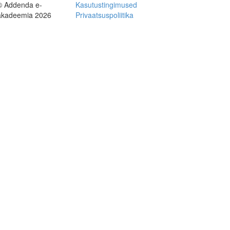
© Addenda e-
Kasutustingimused
akadeemia 2026
Privaatsuspoliitika