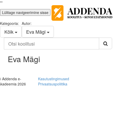
""
Lülitage navigeerimine sisse
Kategooria:
Autor:
Kõik
Eva Mägi
Otsi
koolitusi
Eva Mägi
© Addenda e-
Kasutustingimused
akadeemia 2026
Privaatsuspoliitika