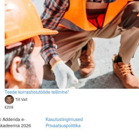
Teede korrashoiutööde tellimine*
Tiit Valt
€209
© Addenda e-
Kasutustingimused
akadeemia 2026
Privaatsuspoliitika