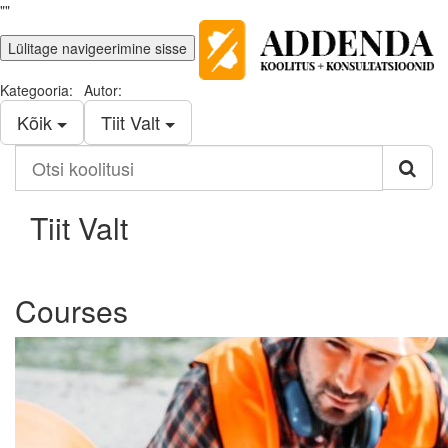
""
Lülitage navigeerimine sisse
Kategooria:
Autor:
Kõik
Tiit Valt
Otsi
koolitusi
Tiit Valt
Courses