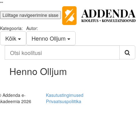
""
Lülitage navigeerimine sisse
Kategooria:
Autor:
Kõik
Henno Olljum
Otsi
koolitusi
Henno Olljum
© Addenda e-
Kasutustingimused
akadeemia 2026
Privaatsuspoliitika