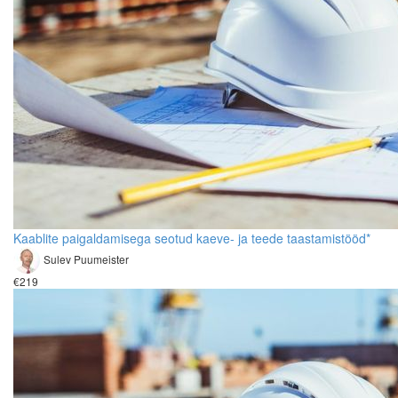
Kaablite paigaldamisega seotud kaeve- ja teede taastamistööd*
Sulev Puumeister
€219