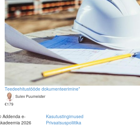
Teedeehitustööde dokumenteerimine*
Sulev Puumeister
€179
© Addenda e-
Kasutustingimused
akadeemia 2026
Privaatsuspoliitika