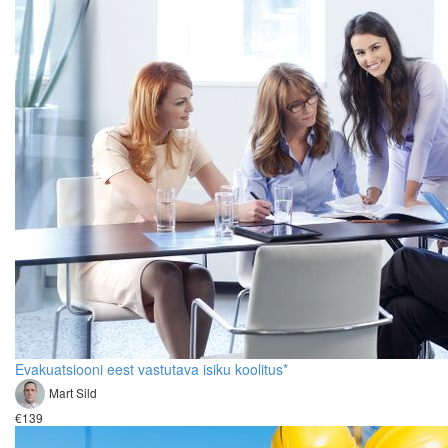
Evakuatsiooni eest vastutava isiku koolitus*
Mart Sild
€139