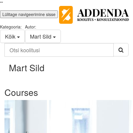
""
Lülitage navigeerimine sisse
Kategooria:
Autor:
Kõik
Mart Sild
Otsi
koolitusi
Mart Sild
Courses