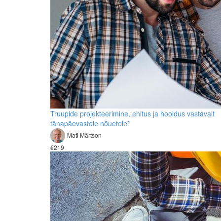
Truupide projekteerimine, ehitus ja hooldus vastavalt
tänapäevastele nõuetele*
Mati Märtson
€219