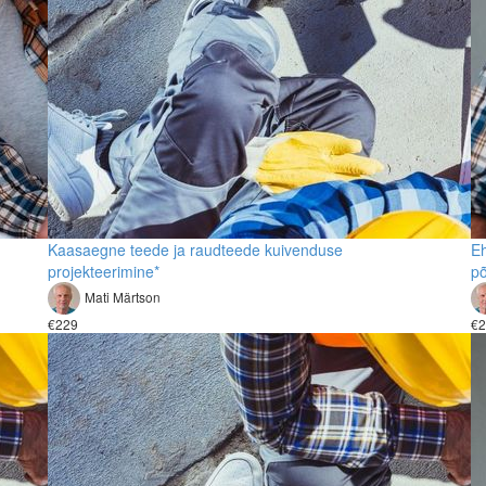
Kaasaegne teede ja raudteede kuivenduse
Eh
projekteerimine*
põ
Mati Märtson
€229
€2