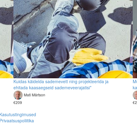
Kuidas käidelda sademevett ning projekteerida ja
Mu
ehitada kaasaegseid sademeveerajatisi*
ka
Mati Märtson
€209
€2
Kasutustingimused
Privaatsuspoliitika