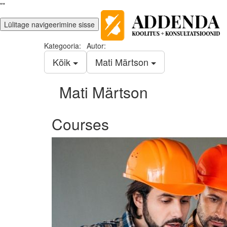
""
Lülitage navigeerimine sisse
Kategooria:
Autor:
Kõik
Mati Märtson
Mati Märtson
Courses