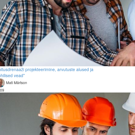
itusdrenaaži projekteerimine, arvutuste alused ja
hilised vead*
Mati Märtson
09