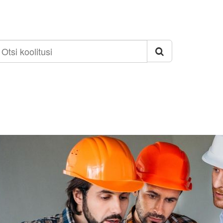
si
olitusi