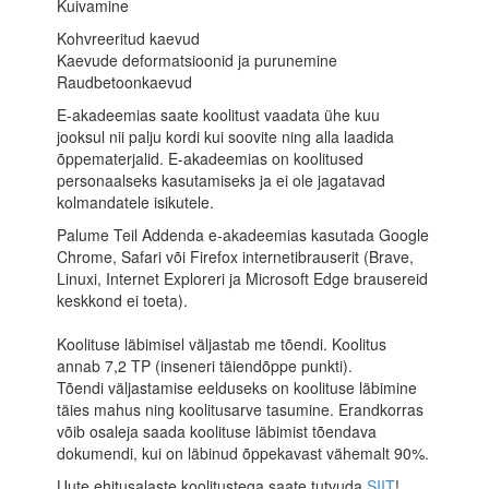
Kuivamine
Kohvreeritud kaevud
Kaevude deformatsioonid ja purunemine
Raudbetoonkaevud
E-akadeemias saate koolitust vaadata ühe kuu
jooksul nii palju kordi kui soovite ning alla laadida
õppematerjalid. E-akadeemias on koolitused
personaalseks kasutamiseks ja ei ole jagatavad
kolmandatele isikutele.
Palume Teil Addenda e-akadeemias kasutada Google
Chrome, Safari või Firefox internetibrauserit (Brave,
Linuxi, Internet Exploreri ja Microsoft Edge brausereid
keskkond ei toeta).
Koolituse läbimisel väljastab me tõendi. Koolitus
annab 7,2 TP (inseneri täiendõppe punkti).
Tõendi väljastamise eelduseks on koolituse läbimine
täies mahus ning koolitusarve tasumine. Erandkorras
võib osaleja saada koolituse läbimist tõendava
dokumendi, kui on läbinud õppekavast vähemalt 90%.
Uute ehitusalaste koolitustega saate tutvuda
SIIT
!