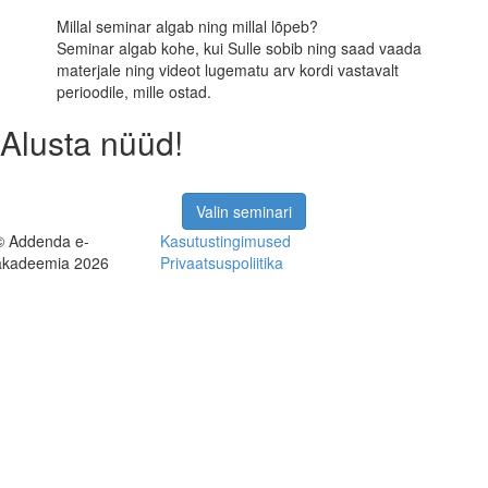
Millal seminar algab ning millal lõpeb?
Seminar algab kohe, kui Sulle sobib ning saad vaada
materjale ning videot lugematu arv kordi vastavalt
perioodile, mille ostad.
Alusta nüüd!
Valin seminari
© Addenda e-
Kasutustingimused
akadeemia 2026
Privaatsuspoliitika