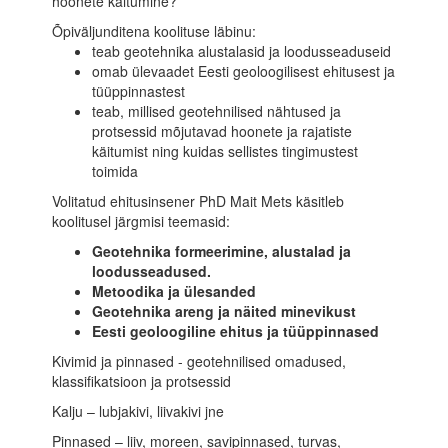
hoonete käitumine?
Õpiväljunditena koolituse läbinu:
teab geotehnika alustalasid ja loodusseaduseid
omab ülevaadet Eesti geoloogilisest ehitusest ja
tüüppinnastest
teab, millised geotehnilised nähtused ja
protsessid mõjutavad hoonete ja rajatiste
käitumist ning kuidas sellistes tingimustest
toimida
Volitatud ehitusinsener PhD Mait Mets käsitleb
koolitusel järgmisi teemasid:
Geotehnika formeerimine, alustalad ja
loodusseadused.
Metoodika ja ülesanded
Geotehnika areng ja näited minevikust
Eesti geoloogiline ehitus ja tüüppinnased
Kivimid ja pinnased - geotehnilised omadused,
klassifikatsioon ja protsessid
Kalju – lubjakivi, liivakivi jne
Pinnased – liiv, moreen, savipinnased, turvas,