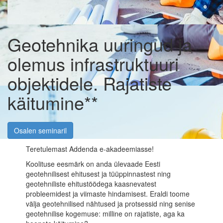
Geotehnika uuringud ja
olemus infrastruktuuri
objektidele. Rajatiste
käitumine**
Osalen seminaril
Teretulemast Addenda e-akadeemiasse!
Koolituse eesmärk on anda ülevaade Eesti
geotehnilisest ehitusest ja tüüppinnastest ning
geotehniliste ehitustöödega kaasnevatest
probleemidest ja viimaste hindamisest. Eraldi toome
välja geotehnilised nähtused ja protsessid ning senise
geotehnilise kogemuse: milline on rajatiste, aga ka