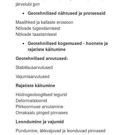
järvelubi jpm
Geotehnilised nähtused ja protsessid
Maalihked ja kallaste erosioon
Nõlvade tugevdamisest
Nõlvade taastamisest
Geotehnilised kogemused - hoonete ja
rajatiste käitumine
Geotehnilised arvutused:
Stabiilsusarvutused
Vajumisarvutused
Rajatiste käitumine
Hüdrogeoloogilised tegurid
Deformatsioonid
Piirkoormuse arvutamine
Omakaalu pinged pinnases
Leondumine ja vajumid
Pundumine, äkkvajuvad ja leonduvad pinnased